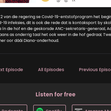
 2 van die regering se Covid-19-entstofprogram het begin
-19 infeksies, dit is ook die rede dat is kontaksport by s
 ín die hof en die geskorsde ANC-sekretaris-generaal, A
aans as onderrig taal het ook weer in die hof gedraai; Tw
er oor dáái Diana-onderhoud.
xt Episode
All Episodes
Previous Epis
Listen for free