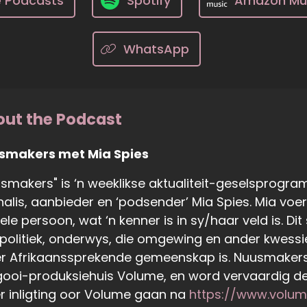
e Podcasts
Spotify
Amazon Mu
WhatsApp
ut the Podcast
smakers met Mia Spies
smakers" is ‘n weeklikse aktualiteit-geselsprogr
nalis, aanbieder en ‘podsender’ Mia Spies. Mia voe
ele persoon, wat ‘n kenner is in sy/haar veld is. D
politiek, onderwys, die omgewing en ander kwessie
r Afrikaanssprekende gemeenskap is. Nuusmakers,
ooi-produksiehuis Volume, en word vervaardig deu
 inligting oor Volume gaan na
https://www.volum