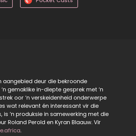
sic
Pocket Casts
am aangebied deur die bekroonde
r ‘n gemaklike in-diepte gesprek met ‘n
it strek oor ‘n verskeidenheid onderwerpe
s wat relevant én interessant vir die
 is ‘n produksie in samewerking met die
r Roland Perold en Kyran Blaauw. Vir
e.africa
.