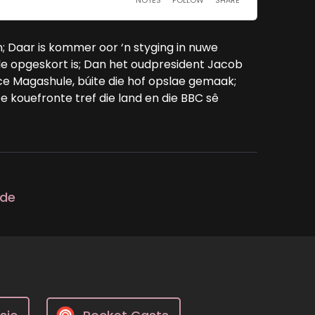
; Daar is kommer oor ‘n styging in nuwe
kole opgeskort is; Dan het oudpresident Jacob
ce Magashule, búite die hof opslae gemaak;
ee kouefronte tref die land en die BBC sê
ode