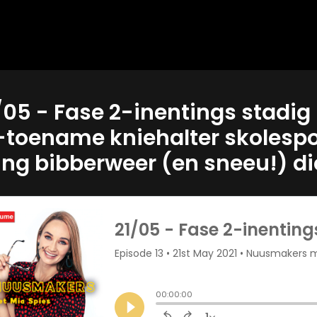
/05 - Fase 2-inentings stadig 
-toename kniehalter skolespo
ing bibberweer (en sneeu!) d