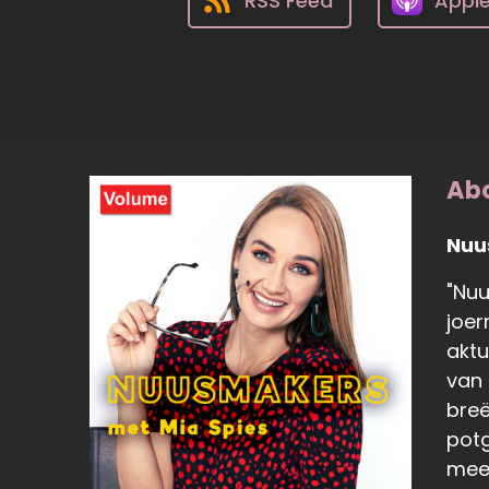
RSS Feed
Appl
Abo
Nuu
"Nuu
joer
aktu
van 
breë
potg
meer