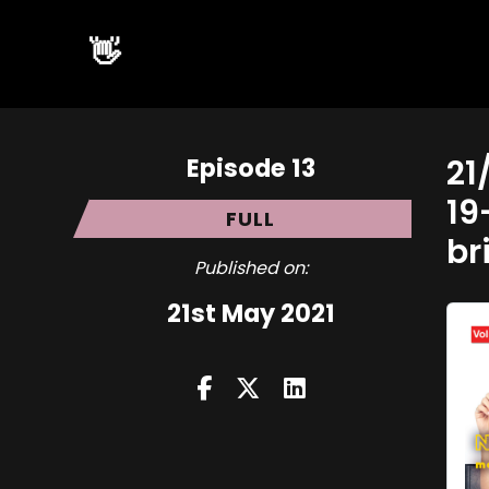
👋
Episode 13
21
19
FULL
br
Published on:
21st May 2021