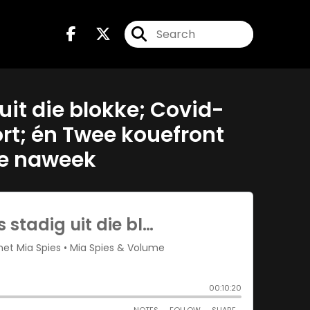
uit die blokke; Covid-
rt; én Twee kouefront
ie naweek