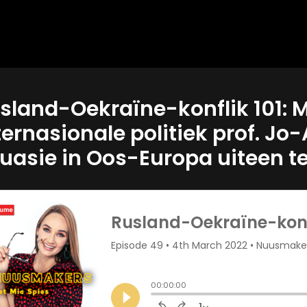
sland-Oekraïne-konflik 101: Mi
ternasionale politiek prof. J
tuasie in Oos-Europa uiteen te 