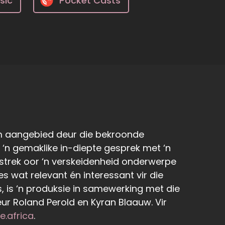
sic
Pocket Casts
am aangebied deur die bekroonde
r ‘n gemaklike in-diepte gesprek met ‘n
it strek oor ‘n verskeidenheid onderwerpe
s wat relevant én interessant vir die
 is ‘n produksie in samewerking met die
r Roland Perold en Kyran Blaauw. Vir
e.africa
.