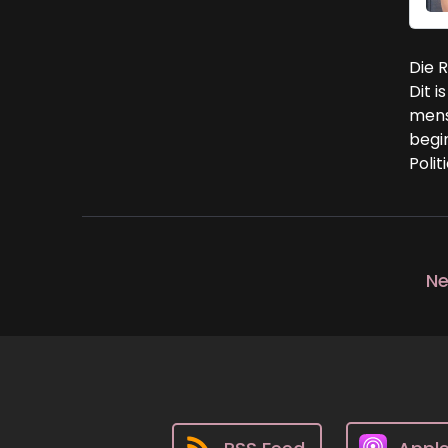
Die 
Dit 
mens
begin
Poli
Ne