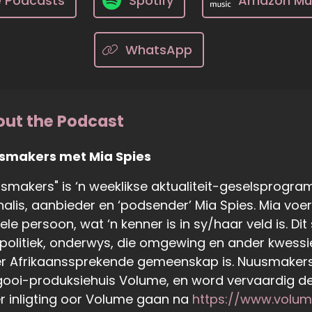
e Podcasts
Spotify
Amazon Mu
WhatsApp
ut the Podcast
smakers met Mia Spies
smakers" is ‘n weeklikse aktualiteit-geselsprogr
nalis, aanbieder en ‘podsender’ Mia Spies. Mia voe
ele persoon, wat ‘n kenner is in sy/haar veld is. D
politiek, onderwys, die omgewing en ander kwessie
r Afrikaanssprekende gemeenskap is. Nuusmakers,
ooi-produksiehuis Volume, en word vervaardig deu
 inligting oor Volume gaan na
https://www.volum