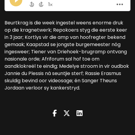
Beurtkrag is die week ingestel weens enorme druk
op die kragnetwerk; Repokoers styg die eerste keer
in 3 jaar; Kortlys vir die amp van hoofregter bekend
gemaak; Kaapstad se jongste burgemeester nóg
ingesweer; Tiener van Driehoek-brugramp ontvang
nasionale orde; Afriforum sal hof toe om
aandklokreël te eindig; Medelye stroom in vir oudbok
Jannie du Plessis ná seuntjie sterf; Rassie Erasmus
skuldig bevind oor videosage; én Sanger Theuns
Jordaan verloor sy kankerstryd.