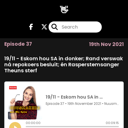
👋
Episode 37
19th Nov 2021
19/11 - Eskom hou SA in donker; Rand verswak
ná repokoers besluit; én Rasperstemsanger
Theuns sterf